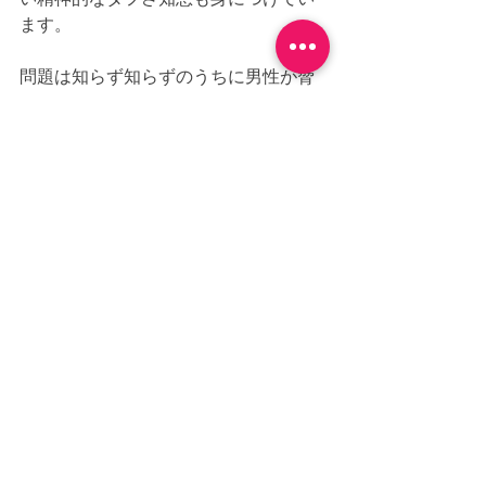
ます。
問題は知らず知らずのうちに男性が脅
威に感じるほど、自分が強く、大きな
存在になっているという現実を自覚で
きていないことです。
また、それだけでなく年齢的には女性
ホルモンの分泌が下がり、そのぶん、
たくましさ、おおらかさなどの男性的
な性質が出やすくなっています。
そのせいで、細かいことに頓着しなく
なる。
たとえば、お化粧や髪の手入れもアバ
ウトになったり、服装もパンツルック
が主になったりするなど、男から見た