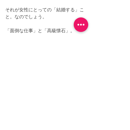
それが女性にとっての「結婚する」こ
と。なのでしょう。
「面倒な仕事」と「高級懐石」。
この絶対に交わらない決定的な世界観
の違いが、男と女は同じ人間ありなが
ら、違う生物であるとことを示してい
ます。
女性からしてみれば、人生でこれほど
意味のある“実務的な準備”とその時間を
自分のパートナーとなる男性は、軽ん
じるどころか、疎ましくさえ思ってい
る。
それが、ありありと伝わってきた時、
「これからの人生、この人と一緒にや