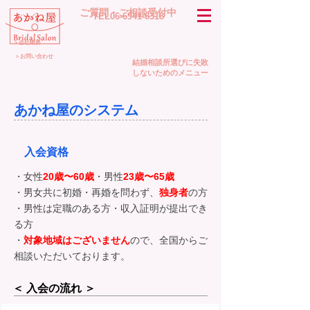
​ご質問・ご相談受付中
TEL06-6941-8318
＞会社概要
＞お問い合わせ
結婚相談所選びに失敗
しないためのメニュー
あかね屋のシステム
​入会資格
・女性
20
歳〜60歳
・男性
23歳〜65歳
・男女共に初婚・再婚を問わず、
独身者
の方
・男性は定職のある方・収入証明が提出でき
る方
・
対象地域はございません
ので、全国からご
相談いただいております。
​＜ 入会の流れ ＞