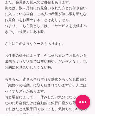
また、会員さん個人のご都合もあります。
例えば、数ヶ月前にお見合いされた方とお付き合い
に入っている場合、ご本人の希望が無い限り新たな
お見合いをお薦めすることはありません。
つまり、こちら側としては、「サービスを提供すべ
きでない状況」にある時。
さらにこのようなケースもあります。
お仕事の様子によって、今は落ち着いてお見合いを
出来るような状態では無い時や、だた何となく、気
分的にお見合いしたくない時。
もちろん、皆さんそれぞれが熱意をもって真面目に
「結婚への活動」に取り組まれていますが、人には
バイオリズムがあります。
時と場合によって、一休みしたい気分になる。
なのに月会費だけは自動的に銀行口座から落ちる。
それはたとえ数千円であっても、気持ちのいいもの
ではないと思うのです。
少なくとも、私が会員さんの立場なら、何か納得が
いきません。