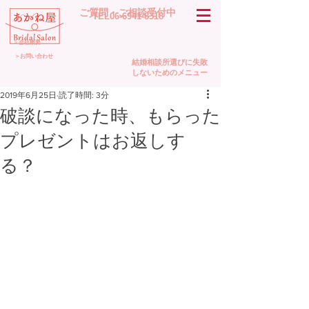
​ご質問・ご相談受付中
TEL06-6941-8318
＞会社概要
＞お問い合わせ
結婚相談所選びに失敗
しないためのメニュー
2019年6月25日
読了時間: 3分
破談になった時、もらった
プレゼントはお返しす
る？