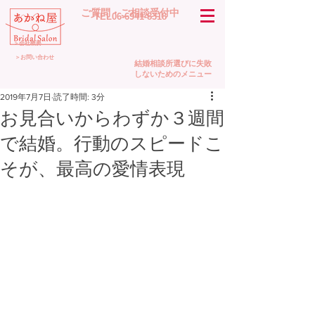
​ご質問・ご相談受付中
TEL06-6941-8318
＞会社概要
＞お問い合わせ
結婚相談所選びに失敗
しないためのメニュー
2019年7月7日
読了時間: 3分
お見合いからわずか３週間
で結婚。行動のスピードこ
そが、最高の愛情表現