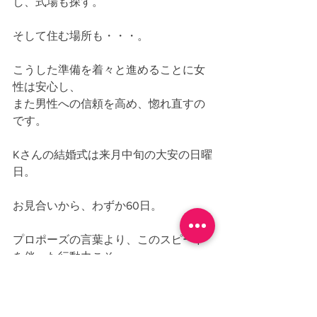
し、式場も探す。
そして住む場所も・・・。
こうした準備を着々と進めることに女
性は安心し、
また男性への信頼を高め、惚れ直すの
です。
Kさんの結婚式は来月中旬の大安の日曜
日。
お見合いから、わずか60日。
プロポーズの言葉より、このスピード
を伴った行動力こそ、
新婦にとって真実の愛を実感できる、
彼なりの精一杯の気持ちの表現だった
のではないでしょうか？